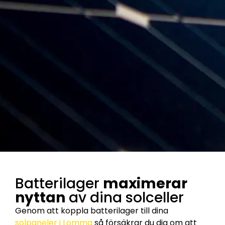
Batterilager
maximerar
nyttan
av dina solceller
Genom att koppla batterilager till dina
solpaneler i Lomma
så försäkrar du dig om att