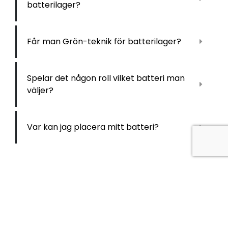
batterilager?
Får man Grön-teknik för batterilager?
Spelar det någon roll vilket batteri man
väljer?
Var kan jag placera mitt batteri?
KONTAKT
OFFERT & RÅDGIVNING
Jörgen Larsson