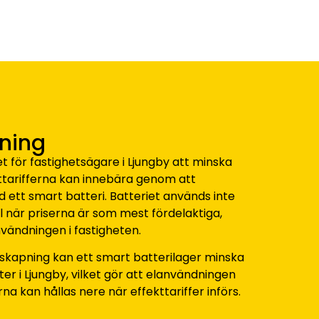
ning
et för fastighetsägare i Ljungby att minska
ttarifferna kan innebära genom att
 ett smart batteri. Batteriet används inte
el när priserna är som mest fördelaktiga,
nvändningen i fastigheten.
skapning kan ett smart batterilager minska
er i Ljungby, vilket gör att elanvändningen
a kan hållas nere när effekttariffer införs.