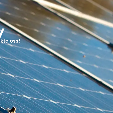
y
akta oss!