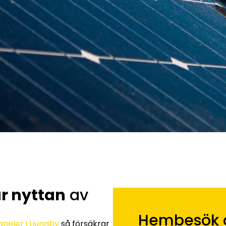
r nyttan
av
Hembesök o
aneler i Ljungby
så försäkrar