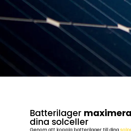
Batterilager
maximera
dina solceller
Genom att koppla batterilager till dina
solp