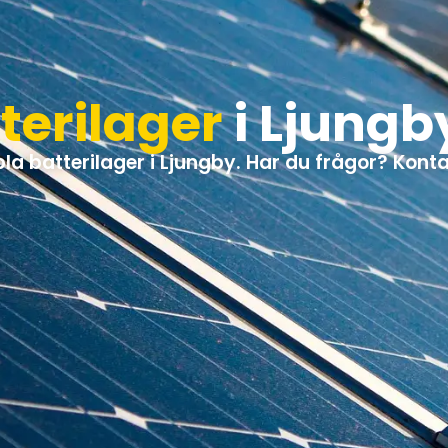
tterilager
i Ljungb
ppla batterilager i Ljungby. Har du frågor? Kont