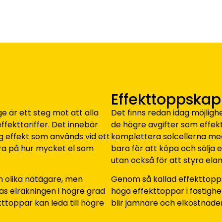
Effekttoppskap
e är ett steg mot att alla
Det finns redan idag möjligh
ffekttariffer. Det innebär
de högre avgifter som effek
g effekt som används vid ett
komplettera solcellerna med
ra på hur mycket el som
bara för att köpa och sälja 
utan också för att styra ela
an olika nätägare, men
Genom så kallad effekttopp
as elräkningen i högre grad
höga effekttoppar i fastighet
ttoppar kan leda till högre
blir jämnare och elkostnadern